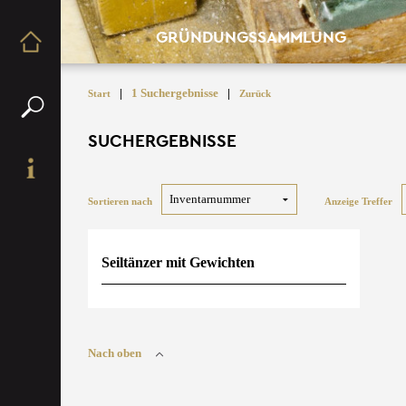
GRÜNDUNGSSAMMLUNG
|
1 Suchergebnisse
|
Start
Zurück
SUCHERGEBNISSE
Sortieren nach
Anzeige Treffer
Seiltänzer mit Gewichten
Nach oben