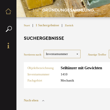
GRÜNDUNGSSAMMLUNG
|
1 Suchergebnisse
|
Start
Zurück
SUCHERGEBNISSE
Sortieren nach
Anzeige Treffer
Seiltänzer mit Gewichten
Objektbezeichnung
Inventarnummer
1410
Fachgebiet
Mechanik
Nach oben