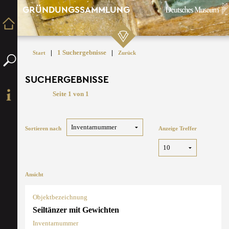
GRÜNDUNGSSAMMLUNG
|
1 Suchergebnisse
|
Start
Zurück
SUCHERGEBNISSE
Seite 1 von 1
Sortieren nach
Anzeige Treffer
Ansicht
Objektbezeichnung
Seiltänzer mit Gewichten
Inventarnummer