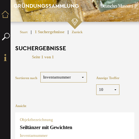
GRÜNDUNGSSAMMLUNG
|
1 Suchergebnisse
|
Start
Zurück
SUCHERGEBNISSE
Seite 1 von 1
Sortieren nach
Anzeige Treffer
Ansicht
Objektbezeichnung
Seiltänzer mit Gewichten
Inventarnummer