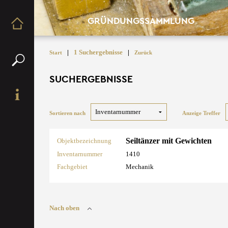
GRÜNDUNGSSAMMLUNG
|
1 Suchergebnisse
|
Start
Zurück
SUCHERGEBNISSE
Sortieren nach
Anzeige Treffer
Seiltänzer mit Gewichten
Objektbezeichnung
Inventarnummer
1410
Fachgebiet
Mechanik
Nach oben