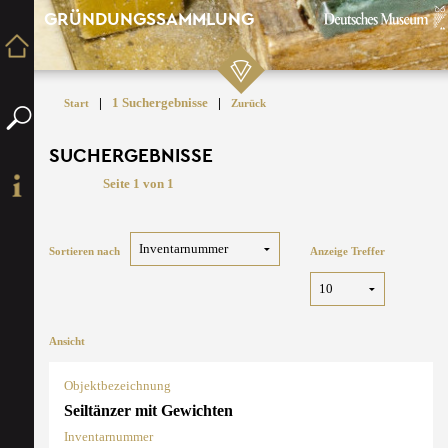
GRÜNDUNGSSAMMLUNG
|
1 Suchergebnisse
|
Start
Zurück
SUCHERGEBNISSE
Seite 1 von 1
Sortieren nach
Anzeige Treffer
Ansicht
Objektbezeichnung
Seiltänzer mit Gewichten
Inventarnummer