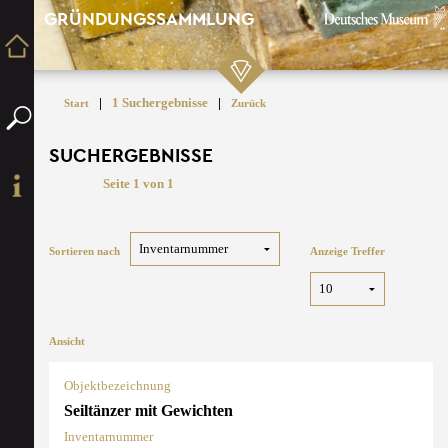
GRÜNDUNGSSAMMLUNG
|
1 Suchergebnisse
|
Start
Zurück
SUCHERGEBNISSE
Seite 1 von 1
Sortieren nach
Anzeige Treffer
Ansicht
Objektbezeichnung
Seiltänzer mit Gewichten
Inventarnummer