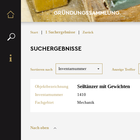
GRÜNDUNGSSAMMLUNG
|
1 Suchergebnisse
|
Start
Zurück
SUCHERGEBNISSE
Sortieren nach
Anzeige Treffer
Seiltänzer mit Gewichten
Objektbezeichnung
Inventarnummer
1410
Fachgebiet
Mechanik
Nach oben