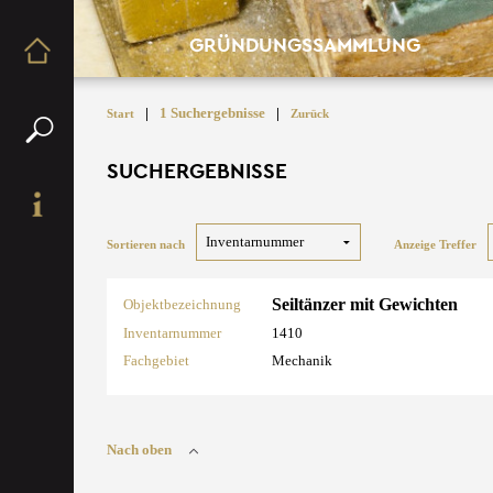
GRÜNDUNGSSAMMLUNG
|
1 Suchergebnisse
|
Start
Zurück
SUCHERGEBNISSE
Sortieren nach
Anzeige Treffer
Seiltänzer mit Gewichten
Objektbezeichnung
Inventarnummer
1410
Fachgebiet
Mechanik
Nach oben