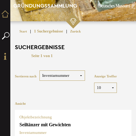
GRÜNDUNGSSAMMLUNG
|
1 Suchergebnisse
|
Start
Zurück
SUCHERGEBNISSE
Seite 1 von 1
Sortieren nach
Anzeige Treffer
Ansicht
Objektbezeichnung
Seiltänzer mit Gewichten
Inventarnummer