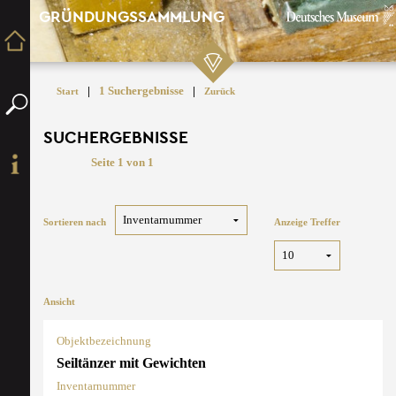
GRÜNDUNGSSAMMLUNG
|
1 Suchergebnisse
|
Start
Zurück
SUCHERGEBNISSE
Seite 1 von 1
Sortieren nach
Anzeige Treffer
Ansicht
Objektbezeichnung
Seiltänzer mit Gewichten
Inventarnummer