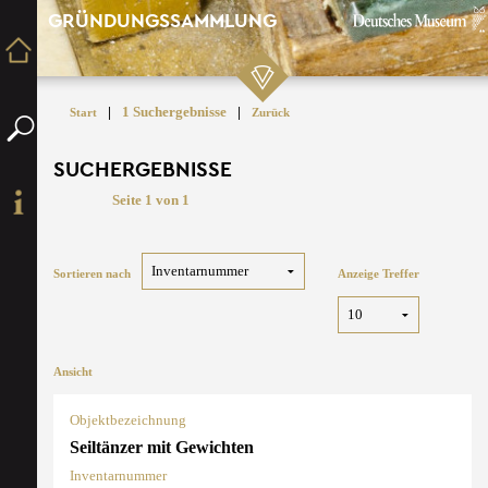
GRÜNDUNGSSAMMLUNG
|
1 Suchergebnisse
|
Start
Zurück
SUCHERGEBNISSE
Seite 1 von 1
Sortieren nach
Anzeige Treffer
Ansicht
Objektbezeichnung
Seiltänzer mit Gewichten
Inventarnummer