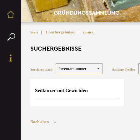
GRÜNDUNGSSAMMLUNG
|
1 Suchergebnisse
|
Start
Zurück
SUCHERGEBNISSE
Sortieren nach
Anzeige Treffer
Seiltänzer mit Gewichten
Nach oben