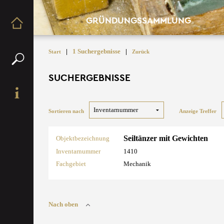
GRÜNDUNGSSAMMLUNG
|
1 Suchergebnisse
|
Start
Zurück
SUCHERGEBNISSE
Sortieren nach
Anzeige Treffer
Seiltänzer mit Gewichten
Objektbezeichnung
Inventarnummer
1410
Fachgebiet
Mechanik
Nach oben