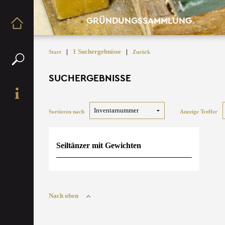
GRÜNDUNGSSAMMLUNG
|
1 Suchergebnisse
|
Start
Zurück
SUCHERGEBNISSE
Sortieren nach
Anzeige Treffer
Seiltänzer mit Gewichten
Nach oben