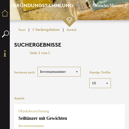
GRÜNDUNGSSAMMLUNG
|
1 Suchergebnisse
|
Start
Zurück
SUCHERGEBNISSE
Seite 1 von 1
Sortieren nach
Anzeige Treffer
Ansicht
Objektbezeichnung
Seiltänzer mit Gewichten
Inventarnummer