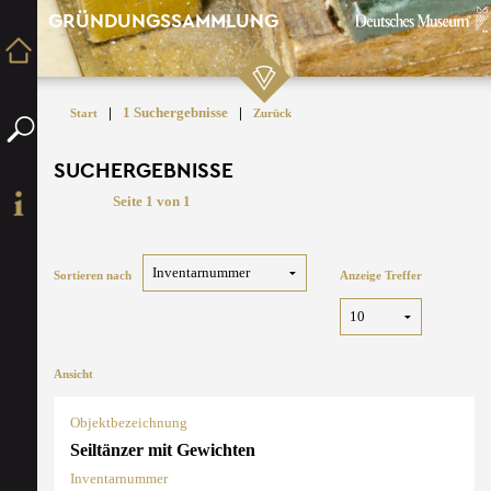
GRÜNDUNGSSAMMLUNG
|
1 Suchergebnisse
|
Start
Zurück
SUCHERGEBNISSE
Seite 1 von 1
Sortieren nach
Anzeige Treffer
Ansicht
Objektbezeichnung
Seiltänzer mit Gewichten
Inventarnummer