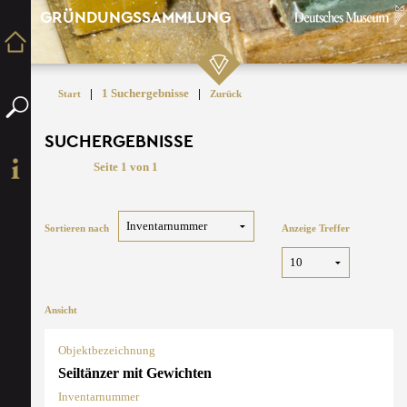
GRÜNDUNGSSAMMLUNG
|
1 Suchergebnisse
|
Start
Zurück
SUCHERGEBNISSE
Seite 1 von 1
Sortieren nach
Anzeige Treffer
Ansicht
Objektbezeichnung
Seiltänzer mit Gewichten
Inventarnummer