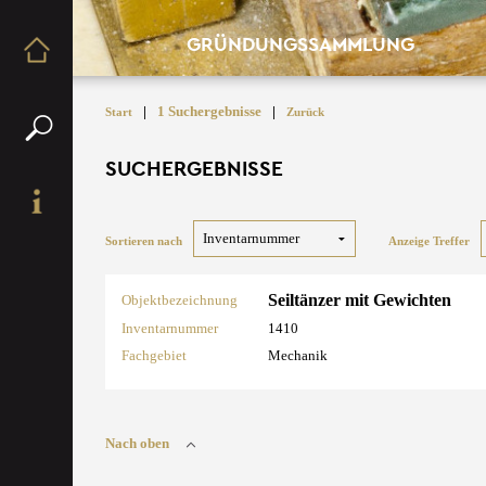
GRÜNDUNGSSAMMLUNG
|
1 Suchergebnisse
|
Start
Zurück
SUCHERGEBNISSE
Sortieren nach
Anzeige Treffer
Seiltänzer mit Gewichten
Objektbezeichnung
Inventarnummer
1410
Fachgebiet
Mechanik
Nach oben