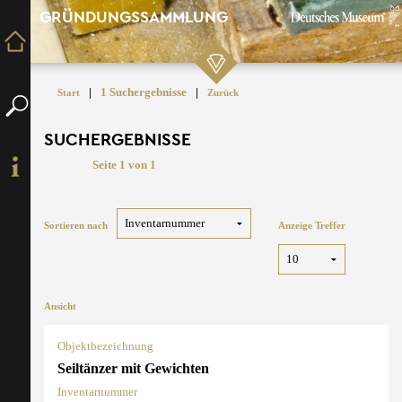
GRÜNDUNGSSAMMLUNG
|
1 Suchergebnisse
|
Start
Zurück
SUCHERGEBNISSE
Seite 1 von 1
Sortieren nach
Anzeige Treffer
Ansicht
Objektbezeichnung
Seiltänzer mit Gewichten
Inventarnummer