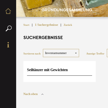
GRÜNDUNGSSAMMLUNG
|
1 Suchergebnisse
|
Start
Zurück
SUCHERGEBNISSE
Sortieren nach
Anzeige Treffer
Seiltänzer mit Gewichten
Nach oben