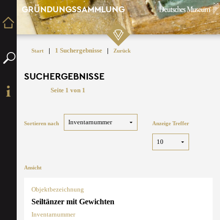
GRÜNDUNGSSAMMLUNG
|
1 Suchergebnisse
|
Start
Zurück
SUCHERGEBNISSE
Seite 1 von 1
Sortieren nach
Anzeige Treffer
Ansicht
Objektbezeichnung
Seiltänzer mit Gewichten
Inventarnummer