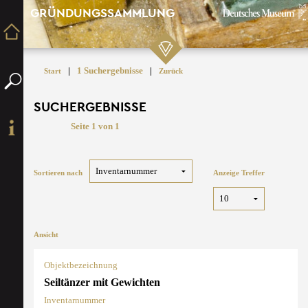
GRÜNDUNGSSAMMLUNG
|
1 Suchergebnisse
|
Start
Zurück
SUCHERGEBNISSE
Seite 1 von 1
Sortieren nach
Anzeige Treffer
Ansicht
Objektbezeichnung
Seiltänzer mit Gewichten
Inventarnummer