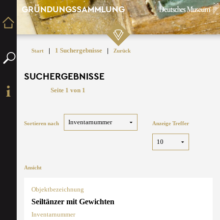
GRÜNDUNGSSAMMLUNG
|
1 Suchergebnisse
|
Start
Zurück
SUCHERGEBNISSE
Seite 1 von 1
Sortieren nach
Anzeige Treffer
Ansicht
Objektbezeichnung
Seiltänzer mit Gewichten
Inventarnummer