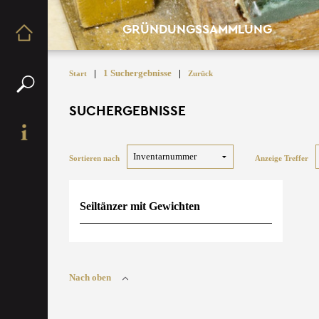
GRÜNDUNGSSAMMLUNG
|
1 Suchergebnisse
|
Start
Zurück
SUCHERGEBNISSE
Sortieren nach
Anzeige Treffer
Seiltänzer mit Gewichten
Nach oben