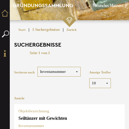
GRÜNDUNGSSAMMLUNG
|
1 Suchergebnisse
|
Start
Zurück
SUCHERGEBNISSE
Seite 1 von 1
Sortieren nach
Anzeige Treffer
Ansicht
Objektbezeichnung
Seiltänzer mit Gewichten
Inventarnummer