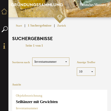
GRÜNDUNGSSAMMLUNG
|
1 Suchergebnisse
|
Start
Zurück
SUCHERGEBNISSE
Seite 1 von 1
Sortieren nach
Anzeige Treffer
Ansicht
Objektbezeichnung
Seiltänzer mit Gewichten
Inventarnummer