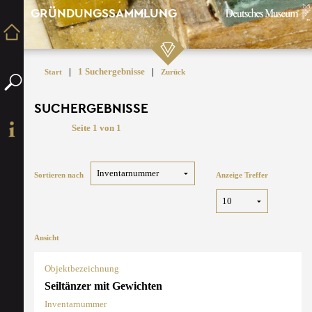
GRÜNDUNGSSAMMLUNG
|
1 Suchergebnisse
|
Start
Zurück
SUCHERGEBNISSE
Seite 1 von 1
Sortieren nach
Anzeige Treffer
Ansicht
Objektbezeichnung
Seiltänzer mit Gewichten
Inventarnummer