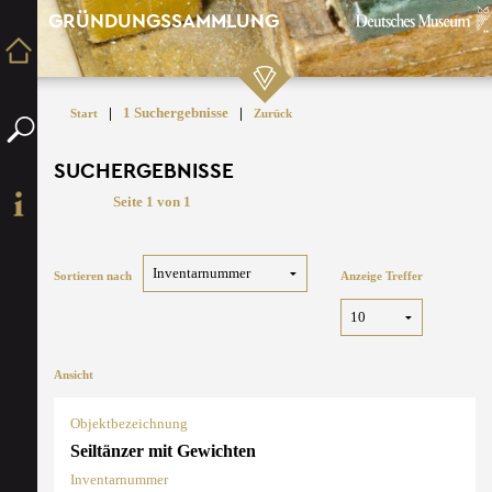
GRÜNDUNGSSAMMLUNG
|
1 Suchergebnisse
|
Start
Zurück
SUCHERGEBNISSE
Seite 1 von 1
Sortieren nach
Anzeige Treffer
Ansicht
Objektbezeichnung
Seiltänzer mit Gewichten
Inventarnummer