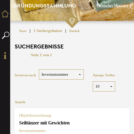
GRÜNDUNGSSAMMLUNG
|
1 Suchergebnisse
|
Start
Zurück
SUCHERGEBNISSE
Seite 1 von 1
Sortieren nach
Anzeige Treffer
Ansicht
Objektbezeichnung
Seiltänzer mit Gewichten
Inventarnummer