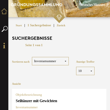
GRÜNDUNGSSAMMLUNG
|
1 Suchergebnisse
|
Start
Zurück
SUCHERGEBNISSE
Seite 1 von 1
Sortieren nach
Anzeige Treffer
Ansicht
Objektbezeichnung
Seiltänzer mit Gewichten
Inventarnummer