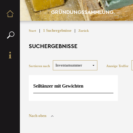
GRÜNDUNGSSAMMLUNG
|
1 Suchergebnisse
|
Start
Zurück
SUCHERGEBNISSE
Sortieren nach
Anzeige Treffer
Seiltänzer mit Gewichten
Nach oben