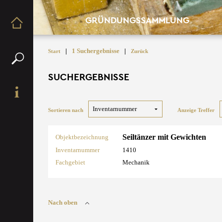
GRÜNDUNGSSAMMLUNG
|
1 Suchergebnisse
|
Start
Zurück
SUCHERGEBNISSE
Sortieren nach
Anzeige Treffer
Seiltänzer mit Gewichten
Objektbezeichnung
Inventarnummer
1410
Fachgebiet
Mechanik
Nach oben