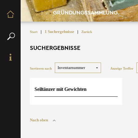
GRÜNDUNGSSAMMLUNG
|
1 Suchergebnisse
|
Start
Zurück
SUCHERGEBNISSE
Sortieren nach
Anzeige Treffer
Seiltänzer mit Gewichten
Nach oben