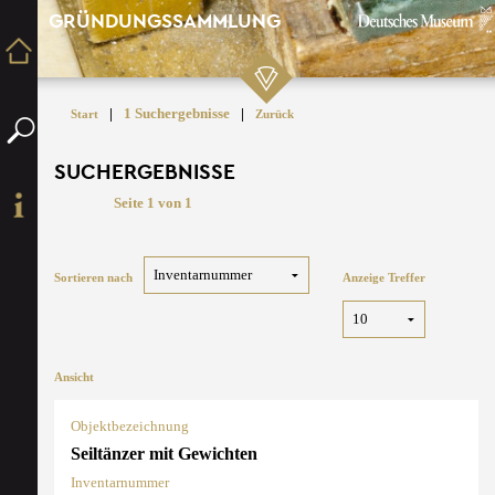
GRÜNDUNGSSAMMLUNG
|
1 Suchergebnisse
|
Start
Zurück
SUCHERGEBNISSE
Seite 1 von 1
Sortieren nach
Anzeige Treffer
Ansicht
Objektbezeichnung
Seiltänzer mit Gewichten
Inventarnummer