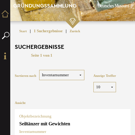
GRÜNDUNGSSAMMLUNG
|
1 Suchergebnisse
|
Start
Zurück
SUCHERGEBNISSE
Seite 1 von 1
Sortieren nach
Anzeige Treffer
Ansicht
Objektbezeichnung
Seiltänzer mit Gewichten
Inventarnummer