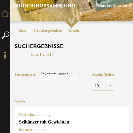
GRÜNDUNGSSAMMLUNG
|
1 Suchergebnisse
|
Start
Zurück
SUCHERGEBNISSE
Seite 1 von 1
Sortieren nach
Anzeige Treffer
Ansicht
Objektbezeichnung
Seiltänzer mit Gewichten
Inventarnummer