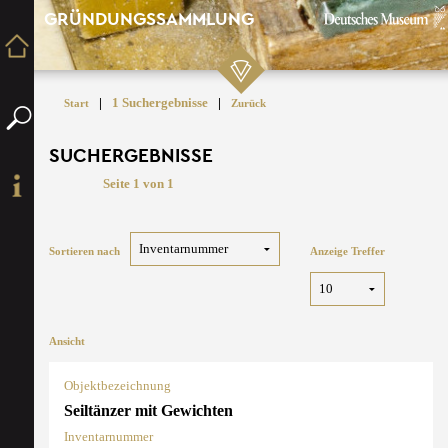
GRÜNDUNGSSAMMLUNG
|
1 Suchergebnisse
|
Start
Zurück
SUCHERGEBNISSE
Seite 1 von 1
Sortieren nach
Anzeige Treffer
Ansicht
Objektbezeichnung
Seiltänzer mit Gewichten
Inventarnummer