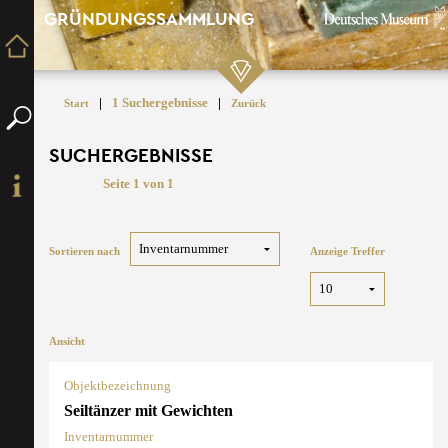
GRÜNDUNGSSAMMLUNG
|
1 Suchergebnisse
|
Start
Zurück
SUCHERGEBNISSE
Seite 1 von 1
Sortieren nach
Anzeige Treffer
Ansicht
Objektbezeichnung
Seiltänzer mit Gewichten
Inventarnummer