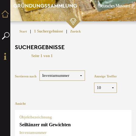
GRÜNDUNGSSAMMLUNG
|
1 Suchergebnisse
|
Start
Zurück
SUCHERGEBNISSE
Seite 1 von 1
Sortieren nach
Anzeige Treffer
Ansicht
Objektbezeichnung
Seiltänzer mit Gewichten
Inventarnummer