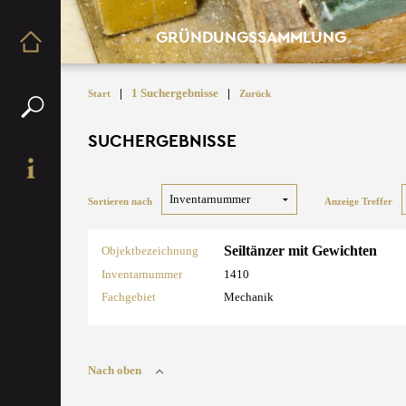
GRÜNDUNGSSAMMLUNG
|
1 Suchergebnisse
|
Start
Zurück
SUCHERGEBNISSE
Sortieren nach
Anzeige Treffer
Seiltänzer mit Gewichten
Objektbezeichnung
Inventarnummer
1410
Fachgebiet
Mechanik
Nach oben