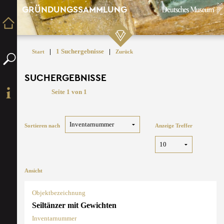
GRÜNDUNGSSAMMLUNG
|
1 Suchergebnisse
|
Start
Zurück
SUCHERGEBNISSE
Seite 1 von 1
Sortieren nach
Anzeige Treffer
Ansicht
Objektbezeichnung
Seiltänzer mit Gewichten
Inventarnummer