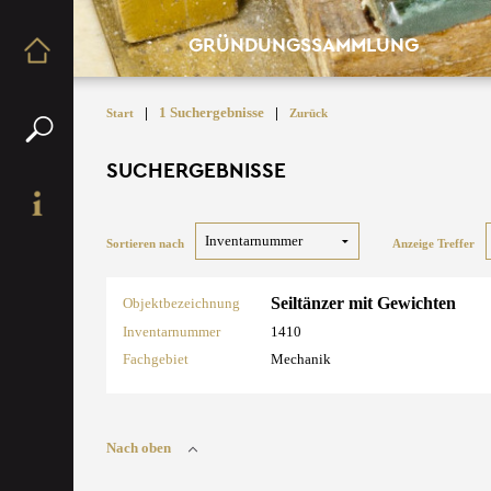
GRÜNDUNGSSAMMLUNG
|
1 Suchergebnisse
|
Start
Zurück
SUCHERGEBNISSE
Sortieren nach
Anzeige Treffer
Seiltänzer mit Gewichten
Objektbezeichnung
Inventarnummer
1410
Fachgebiet
Mechanik
Nach oben