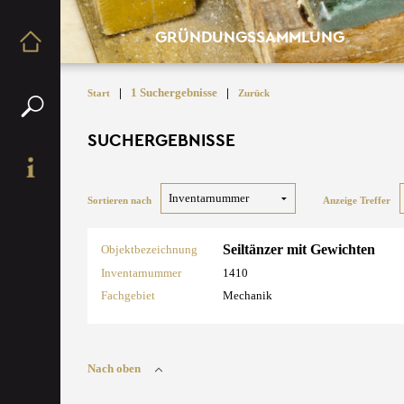
GRÜNDUNGSSAMMLUNG
|
1 Suchergebnisse
|
Start
Zurück
SUCHERGEBNISSE
Sortieren nach
Anzeige Treffer
Seiltänzer mit Gewichten
Objektbezeichnung
Inventarnummer
1410
Fachgebiet
Mechanik
Nach oben