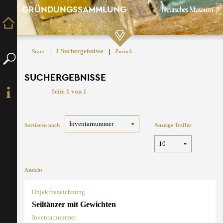
GRÜNDUNGSSAMMLUNG
|
1 Suchergebnisse
|
Start
Zurück
SUCHERGEBNISSE
Seite 1 von 1
Sortieren nach
Anzeige Treffer
Ansicht
Objektbezeichnung
Seiltänzer mit Gewichten
Inventarnummer