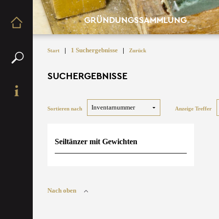
GRÜNDUNGSSAMMLUNG
|
1 Suchergebnisse
|
Start
Zurück
SUCHERGEBNISSE
Sortieren nach
Anzeige Treffer
Seiltänzer mit Gewichten
Nach oben