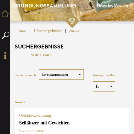
GRÜNDUNGSSAMMLUNG
|
1 Suchergebnisse
|
Start
Zurück
SUCHERGEBNISSE
Seite 1 von 1
Sortieren nach
Anzeige Treffer
Ansicht
Objektbezeichnung
Seiltänzer mit Gewichten
Inventarnummer