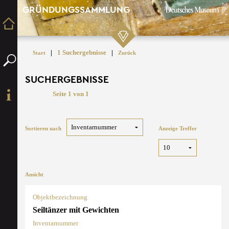
GRÜNDUNGSSAMMLUNG
|
1 Suchergebnisse
|
Start
Zurück
SUCHERGEBNISSE
Seite 1 von 1
Sortieren nach
Anzeige Treffer
Ansicht
Objektbezeichnung
Seiltänzer mit Gewichten
Inventarnummer