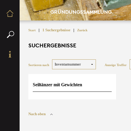
GRÜNDUNGSSAMMLUNG
|
1 Suchergebnisse
|
Start
Zurück
SUCHERGEBNISSE
Sortieren nach
Anzeige Treffer
Seiltänzer mit Gewichten
Nach oben