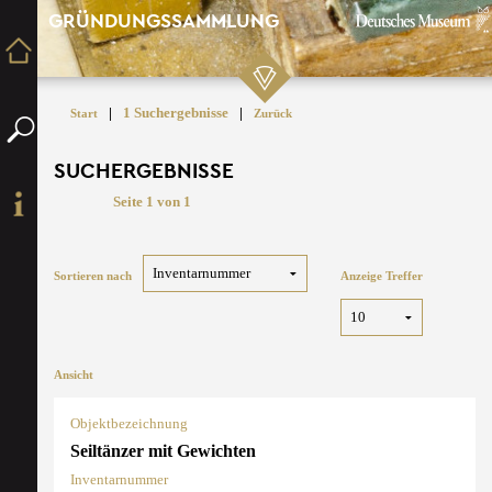
GRÜNDUNGSSAMMLUNG
|
1 Suchergebnisse
|
Start
Zurück
SUCHERGEBNISSE
Seite 1 von 1
Sortieren nach
Anzeige Treffer
Ansicht
Objektbezeichnung
Seiltänzer mit Gewichten
Inventarnummer